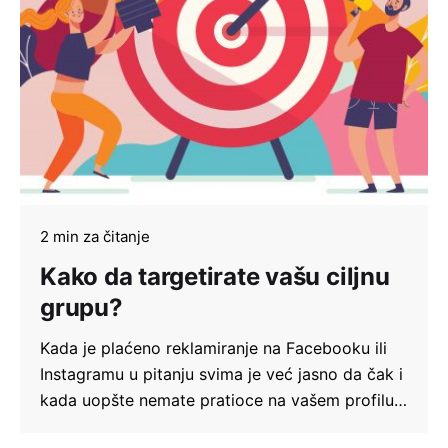
2 min za čitanje
Kako da targetirate vašu ciljnu
grupu?
Kada je plaćeno reklamiranje na Facebooku ili
Instagramu u pitanju svima je već jasno da čak i
kada uopšte nemate pratioce na vašem profilu…