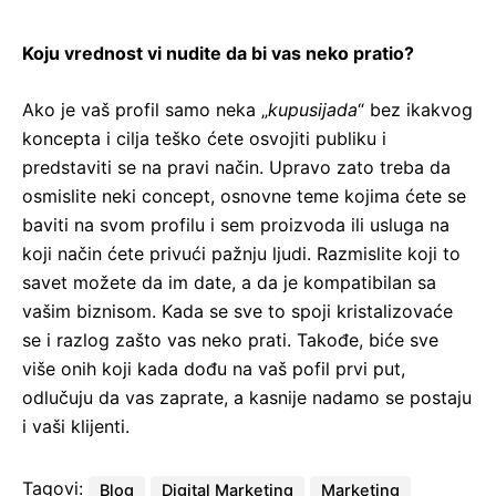
Koju vrednost vi nudite da bi vas neko pratio?
Ako je vaš profil samo neka „
kupusijada
“ bez ikakvog
koncepta i cilja teško ćete osvojiti publiku i
predstaviti se na pravi način. Upravo zato treba da
osmislite neki concept, osnovne teme kojima ćete se
baviti na svom profilu i sem proizvoda ili usluga na
koji način ćete privući pažnju ljudi. Razmislite koji to
savet možete da im date, a da je kompatibilan sa
vašim biznisom. Kada se sve to spoji kristalizovaće
se i razlog zašto vas neko prati. Takođe, biće sve
više onih koji kada dođu na vaš pofil prvi put,
odlučuju da vas zaprate, a kasnije nadamo se postaju
i vaši klijenti.
Tagovi:
Blog
Digital Marketing
Marketing