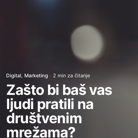
Digital
Marketing
2 min za čitanje
Zašto bi baš vas
ljudi pratili na
društvenim
mrežama?