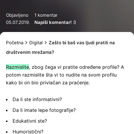
Objavljeno
1 komentar
05.07.2019.
Napiši komentar! :)
Početna
Digital
Zašto bi baš vas ljudi pratili na
društvenim mrežama?
Razmislite
, zbog čega vi pratite određene profile? A
potom razmislite šta vi to nudite na svom profilu
kako bi on bio privlačan za praćenje.
Da li ste informativni?
Da li imate lepe fotografije?
Edukativni ste?
Humoristični?